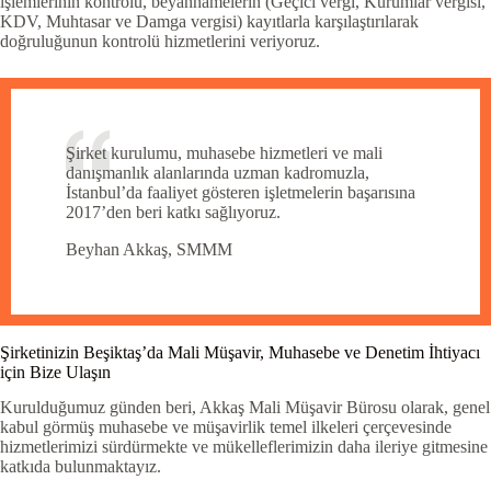
işlemlerinin kontrolü, beyannamelerin (Geçici vergi, Kurumlar vergisi,
KDV, Muhtasar ve Damga vergisi) kayıtlarla karşılaştırılarak
doğruluğunun kontrolü hizmetlerini veriyoruz.
Şirket kurulumu, muhasebe hizmetleri ve mali
danışmanlık alanlarında uzman kadromuzla,
İstanbul’da faaliyet gösteren işletmelerin başarısına
2017’den beri katkı sağlıyoruz.
Beyhan Akkaş, SMMM
Şirketinizin Beşiktaş’da Mali Müşavir, Muhasebe ve Denetim İhtiyacı
için Bize Ulaşın
Kurulduğumuz günden beri, Akkaş Mali Müşavir Bürosu olarak, genel
kabul görmüş muhasebe ve müşavirlik temel ilkeleri çerçevesinde
hizmetlerimizi sürdürmekte ve mükelleflerimizin daha ileriye gitmesine
katkıda bulunmaktayız.