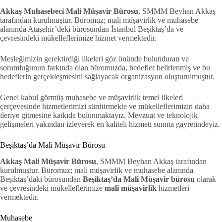
Akkaş Muhasebeci Mali Müşavir Bürosu
, SMMM Beyhan Akkaş
tarafından kurulmuştur. Büromuz; mali müşavirlik ve muhasebe
alanında Ataşehir’deki bürosundan İstanbul Beşiktaş’da ve
çevresindeki mükelleflerimize hizmet vermektedir.
Mesleğimizin gerektirdiği ilkeleri göz önünde bulunduran ve
sorumluğunun farkında olan büromuzda, hedefler belirlenmiş ve bu
hedeflerin gerçekleşmesini sağlayacak organizasyon oluşturulmuştur.
Genel kabul görmüş muhasebe ve müşavirlik temel ilkeleri
çerçevesinde hizmetlerimizi sürdürmekte ve mükelleflerimizin daha
ileriye gitmesine katkıda bulunmaktayız. Mevzuat ve teknolojik
gelişmeleri yakından izleyerek en kaliteli hizmeti sunma gayretindeyiz.
Beşiktaş’da Mali Müşavir Bürosu
Akkaş Mali Müşavir Bürosu
, SMMM Beyhan Akkaş tarafından
kurulmuştur. Büromuz; mali müşavirlik ve muhasebe alanında
Beşiktaş’daki bürosundan
Beşiktaş’da
Mali Müşavir bürosu
olarak
ve çevresindeki mükelleflerimize
mali müşavirlik
hizmetleri
vermektedir.
Muhasebe