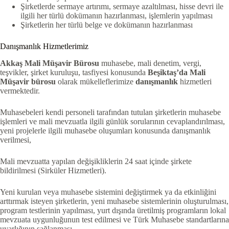
Şirketlerde sermaye artırımı, sermaye azaltılması, hisse devri ile
ilgili her türlü dokümanın hazırlanması, işlemlerin yapılması
Şirketlerin her türlü belge ve dokümanın hazırlanması
Danışmanlık Hizmetlerimiz
Akkaş Mali Müşavir Bürosu
muhasebe, mali denetim, vergi,
teşvikler, şirket kuruluşu, tasfiyesi konusunda
Beşiktaş’da
Mali
Müşavir bürosu
olarak mükelleflerimize
danışmanlık
hizmetleri
vermektedir.
Muhasebeleri kendi personeli tarafından tutulan şirketlerin muhasebe
işlemleri ve mali mevzuatla ilgili günlük sorularının cevaplandırılması,
yeni projelerle ilgili muhasebe oluşumları konusunda danışmanlık
verilmesi,
Mali mevzuatta yapılan değişikliklerin 24 saat içinde şirkete
bildirilmesi (Sirküler Hizmetleri).
Yeni kurulan veya muhasebe sistemini değiştirmek ya da etkinliğini
arttırmak isteyen şirketlerin, yeni muhasebe sistemlerinin oluşturulması,
program testlerinin yapılması, yurt dışında üretilmiş programların lokal
mevzuata uygunluğunun test edilmesi ve Türk Muhasebe standartlarına
uyarlığının sağlanması.