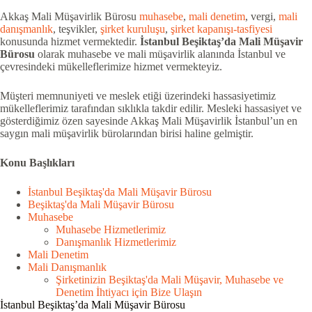
Akkaş Mali Müşavirlik Bürosu
muhasebe
,
mali denetim
, vergi,
mali
danışmanlık
, teşvikler,
şirket kuruluşu
,
şirket kapanışı-tasfiyesi
konusunda hizmet vermektedir.
İstanbul Beşiktaş’da Mali Müşavir
Bürosu
olarak muhasebe ve mali müşavirlik alanında İstanbul ve
çevresindeki mükelleflerimize hizmet vermekteyiz.
Müşteri memnuniyeti ve meslek etiği üzerindeki hassasiyetimiz
mükelleflerimiz tarafından sıklıkla takdir edilir. Mesleki hassasiyet ve
gösterdiğimiz özen sayesinde Akkaş Mali Müşavirlik İstanbul’un en
saygın mali müşavirlik bürolarından birisi haline gelmiştir.
Konu Başlıkları
İstanbul Beşiktaş'da Mali Müşavir Bürosu
Beşiktaş'da Mali Müşavir Bürosu
Muhasebe
Muhasebe Hizmetlerimiz
Danışmanlık Hizmetlerimiz
Mali Denetim
Mali Danışmanlık
Şirketinizin Beşiktaş'da Mali Müşavir, Muhasebe ve
Denetim İhtiyacı için Bize Ulaşın
İstanbul Beşiktaş’da Mali Müşavir Bürosu