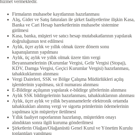
hizmet vermektedir.
Firmaların muhasebe kayıtlarının hazırlanması
Alış, Gider ve Satış faturaları ile şirket faaliyetlerine ilişkin Kasa,
Banka ve Cari Hesap hareketlerinin muhasebe sistemine
girilmesi
Kasa, banka, müşteri ve satıcı hesap mutabakatlarının yapılarak
doğruluğunun test edilmesi
Aylık, üçer aylık ve yıllık olmak üzere dönem sonu
kapanışlarının yapılması
Aylık, üç aylık ve yıllık olmak üzere tüm vergi
Beyannamelerinin (Kurumlar Vergisi, Gelir Vergisi (Stopaj),
KDV, Damga Vergisi, Geçici Kurumlar Vergisi) hazırlanması,
tahakkuklarının alınması
Vergi Daireleri, SSK ve Bölge Çalışma Müdürlükleri açılış
işlemlerinin yapılması, sicil numarası alınması
E-Bildirge açılışının yapılarak e-bildirge şifrelerinin alınması
Aylık SSK bildirgelerinin hazırlanması, tahakkuklarının alınması
Aylık, üçer aylık ve yıllık beyannamelerle elektronik ortamda
tahakkukları alınmış vergi ve sigorta primlerinin ödemelerinin
yapılması için müşteriye iletilmesi
Yıllık faaliyet raporlarının hazırlanıp, müşteriden onayı
alındıktan sonra ilgili kuruma gönderilmesi
Şirketlerin Olağan/Olağanüstü Genel Kurul ve Yönetim Kurulu
toplantıları yapılması