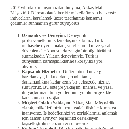
2017 yılında kuruluşumuzdan bu yana, Akkaş Mali
Müşavirlik Bürosu olarak her bir mükellefimizin benzersiz
ihtiyaçlarını karşılamak üzere tasarlanmış kapsamlı
çözümler sunmaktan gurur duyuyoruz.
Uzmanlık ve Deneyim
: Deneyimli
profesyonellerimizden oluşan ekibimiz, Türk
muhasebe uygulamaları, vergi kanunları ve yasal
düzenlemeler konusunda zengin bir bilgi birikimi
sunmaktadır. Yılların deneyimiyle, Türk iş
dünyasının karmaşıklıklarında kolaylıkla yol
alıyoruz.
Kapsamlı Hizmetler
: Defter tutmadan vergi
hazırlamaya, hukuki danışmanlıktan iş
danışmanlığına kadar geniş bir yelpazede hizmet
sunuyoruz. Bu entegre yaklaşım, finansal ve yasal
ihtiyaçlarınızın tüm yönlerinin uyumlu bir şekilde
karşılanmasını sağlar.
Müşteri Odaklı Yaklaşım
: Akkaş Mali Müşavirlik
olarak, mükellefimizin uzun vadeli ilişkiler kurmaya
inanıyoruz. İş hedeflerinizi ve zorluklarınızı anlamak
için zaman ayırıyor, başarınızı destekleyen
kişiselleştirilmiş çözümler sunuyoruz.
En Son Teknoloji
: Tüm hizmetlerimizde doğruluk,